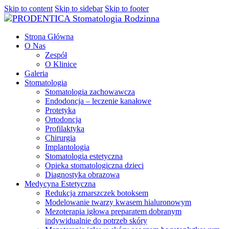
Skip to content
Skip to sidebar
Skip to footer
Strona Główna
O Nas
Zespół
O Klinice
Galeria
Stomatologia
Stomatologia zachowawcza
Endodoncja – leczenie kanałowe
Protetyka
Ortodoncja
Profilaktyka
Chirurgia
Implantologia
Stomatologia estetyczna
Opieka stomatologiczna dzieci
Diagnostyka obrazowa
Medycyna Estetyczna
Redukcja zmarszczek botoksem
Modelowanie twarzy kwasem hialuronowym
Mezoterapia igłowa preparatem dobranym
indywidualnie do potrzeb skóry