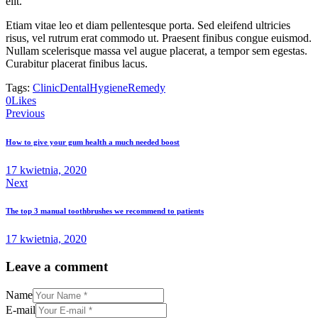
elit.
Etiam vitae leo et diam pellentesque porta. Sed eleifend ultricies
risus, vel rutrum erat commodo ut. Praesent finibus congue euismod.
Nullam scelerisque massa vel augue placerat, a tempor sem egestas.
Curabitur placerat finibus lacus.
Tags:
Clinic
Dental
Hygiene
Remedy
0
Likes
Nawigacja
Previous
wpisu
How to give your gum health a much needed boost
17 kwietnia, 2020
Next
The top 3 manual toothbrushes we recommend to patients
17 kwietnia, 2020
Leave a comment
Name
E-mail