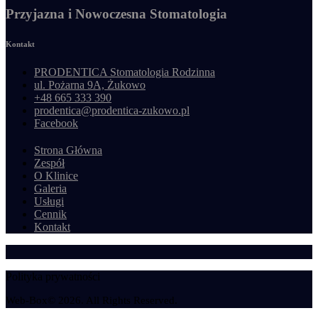
Przyjazna i Nowoczesna Stomatologia
Kontakt
PRODENTICA Stomatologia Rodzinna
ul. Pożarna 9A, Żukowo
+48 665 333 390
prodentica@prodentica-zukowo.pl
Facebook
Strona Główna
Zespół
O Klinice
Galeria
Usługi
Cennik
Kontakt
Polityka prywatności
Web-Box© 2026. All Rights Reserved.