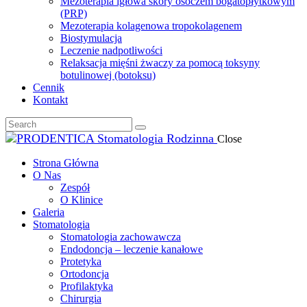
Mezoterapia igłowa skóry osoczem bogatopłytkowym
(PRP)
Mezoterapia kolagenowa tropokolagenem
Biostymulacja
Leczenie nadpotliwości
Relaksacja mięśni żwaczy za pomocą toksyny
botulinowej (botoksu)
Cennik
Kontakt
Close
Strona Główna
O Nas
Zespół
O Klinice
Galeria
Stomatologia
Stomatologia zachowawcza
Endodoncja – leczenie kanałowe
Protetyka
Ortodoncja
Profilaktyka
Chirurgia