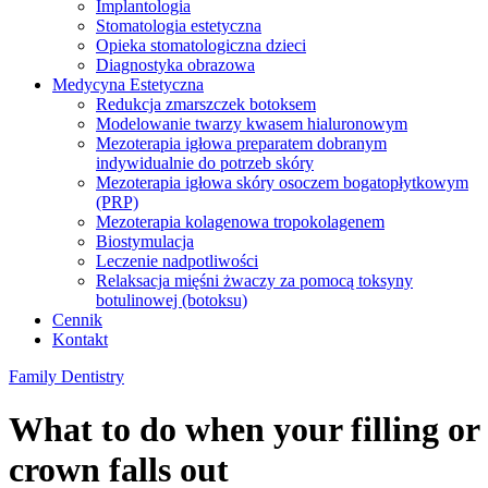
Implantologia
Stomatologia estetyczna
Opieka stomatologiczna dzieci
Diagnostyka obrazowa
Medycyna Estetyczna
Redukcja zmarszczek botoksem
Modelowanie twarzy kwasem hialuronowym
Mezoterapia igłowa preparatem dobranym
indywidualnie do potrzeb skóry
Mezoterapia igłowa skóry osoczem bogatopłytkowym
(PRP)
Mezoterapia kolagenowa tropokolagenem
Biostymulacja
Leczenie nadpotliwości
Relaksacja mięśni żwaczy za pomocą toksyny
botulinowej (botoksu)
Cennik
Kontakt
Family Dentistry
What to do when your filling or
crown falls out