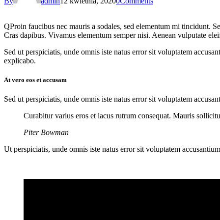
By
admin
12 kwietnia, 2020
0
Comments
Q
Proin faucibus nec mauris a sodales, sed elementum mi tincidunt. Sed
Cras dapibus. Vivamus elementum semper nisi. Aenean vulputate eleifend
Sed ut perspiciatis, unde omnis iste natus error sit voluptatem accusan
explicabo.
At vero eos et accusam
Sed ut perspiciatis, unde omnis iste natus error sit voluptatem accusan
Curabitur varius eros et lacus rutrum consequat. Mauris sollici
Piter Bowman
Ut perspiciatis, unde omnis iste natus error sit voluptatem accusantium