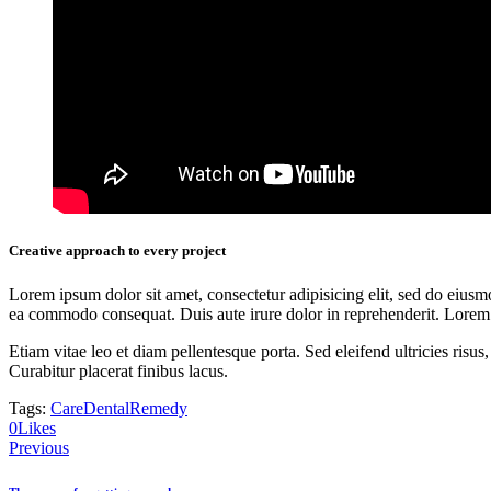
Creative approach to every project
Lorem ipsum dolor sit amet, consectetur adipisicing elit, sed do eiusm
ea commodo consequat. Duis aute irure dolor in reprehenderit. Lorem i
Etiam vitae leo et diam pellentesque porta. Sed eleifend ultricies ri
Curabitur placerat finibus lacus.
Tags:
Care
Dental
Remedy
0
Likes
Nawigacja
Previous
wpisu