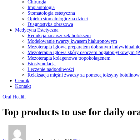
Chirurgia
Implantologia
Stomatologia estetyczna
Opieka stomatologiczna dzieci
Diagnostyka obrazowa
Medycyna Estetyczna
Redukcja zmarszczek botoksem
Modelowanie twarzy kwasem hialuronowym
Mezoterapia igłowa preparatem dobranym indywidualnie
Mezoterapia igłowa skóry osoczem bogatopłytkowym (
Mezoterapia kolagenowa tropokolagenem
Biostymulacja
Leczenie nadpotliwości
Relaksacja mięśni żwaczy za pomocą toksyny botulinowe
Cennik
Kontakt
Oral Health
Top products to use for daily ora