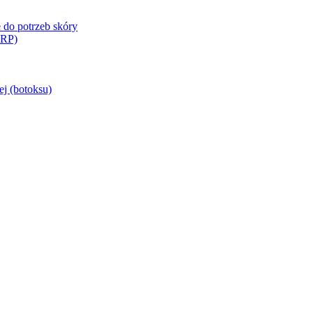
 do potrzeb skóry
PRP)
j (botoksu)