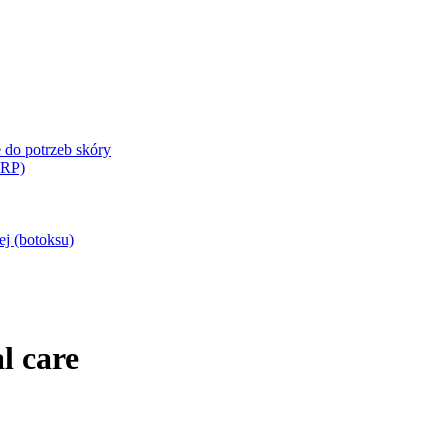
 do potrzeb skóry
PRP)
j (botoksu)
l care