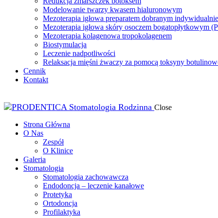
Redukcja zmarszczek botoksem
Modelowanie twarzy kwasem hialuronowym
Mezoterapia igłowa preparatem dobranym indywidualnie
Mezoterapia igłowa skóry osoczem bogatopłytkowym (
Mezoterapia kolagenowa tropokolagenem
Biostymulacja
Leczenie nadpotliwości
Relaksacja mięśni żwaczy za pomocą toksyny botulinowe
Cennik
Kontakt
Close
Strona Główna
O Nas
Zespół
O Klinice
Galeria
Stomatologia
Stomatologia zachowawcza
Endodoncja – leczenie kanałowe
Protetyka
Ortodoncja
Profilaktyka