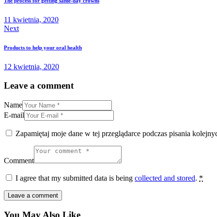
The process for getting same-day crowns
11 kwietnia, 2020
Next
Products to help your oral health
12 kwietnia, 2020
Leave a comment
Name
E-mail
Zapamiętaj moje dane w tej przeglądarce podczas pisania kolejny
Comment
I agree that my submitted data is being
collected and stored
.
*
You May Also Like