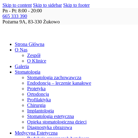
Skip to content
Skip to sidebar
Skip to footer
Pn - Pt: 8:00 - 20:00
665 333 390
Pożarna 9A, 83-330 Żukowo
Strona Główna
O Nas
Zespół
O Klinice
Galeria
Stomatologia
Stomatologia zachowawcza
Endodoncja – leczenie kanałowe
Protetyka
Ortodoncja
Profilaktyka
Chirurgia
Implantologia
Stomatologia estetyczna
Opieka stomatologiczna dzieci
Diagnostyka obrazowa
Medycyna Estetyczna