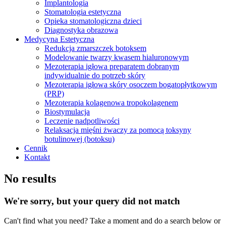
Implantologia
Stomatologia estetyczna
Opieka stomatologiczna dzieci
Diagnostyka obrazowa
Medycyna Estetyczna
Redukcja zmarszczek botoksem
Modelowanie twarzy kwasem hialuronowym
Mezoterapia igłowa preparatem dobranym
indywidualnie do potrzeb skóry
Mezoterapia igłowa skóry osoczem bogatopłytkowym
(PRP)
Mezoterapia kolagenowa tropokolagenem
Biostymulacja
Leczenie nadpotliwości
Relaksacja mięśni żwaczy za pomocą toksyny
botulinowej (botoksu)
Cennik
Kontakt
No results
We're sorry, but your query did not match
Can't find what you need? Take a moment and do a search below or