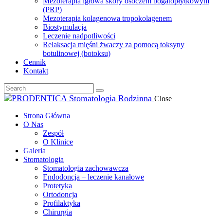
Mezoterapia igłowa skóry osoczem bogatopłytkowym
(PRP)
Mezoterapia kolagenowa tropokolagenem
Biostymulacja
Leczenie nadpotliwości
Relaksacja mięśni żwaczy za pomocą toksyny
botulinowej (botoksu)
Cennik
Kontakt
Close
Strona Główna
O Nas
Zespół
O Klinice
Galeria
Stomatologia
Stomatologia zachowawcza
Endodoncja – leczenie kanałowe
Protetyka
Ortodoncja
Profilaktyka
Chirurgia