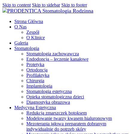
Skip to content
Skip to sidebar
Skip to footer
Strona Główna
O Nas
Zespół
O Klinice
Galeria
Stomatologia
Stomatologia zachowawcza
Endodoncja – leczenie kanałowe
Protetyka
Ortodoncja
Profilaktyka
Chirurgia
Implantologia
Stomatologia estetyczna
Opieka stomatologiczna dzieci
Diagnostyka obrazowa
Medycyna Estetyczna
Redukcja zmarszczek botoksem
Modelowanie twarzy kwasem hialuronowym
Mezoterapia igłowa preparatem dobranym
indywidualnie do potrzeb skóry