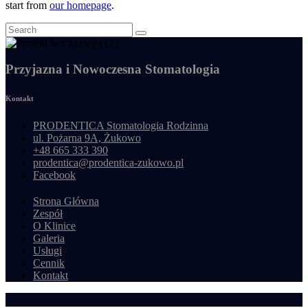
start from
our homepage
.
Przyjazna i Nowoczesna Stomatologia
Kontakt
PRODENTICA Stomatologia Rodzinna
ul. Pożarna 9A, Żukowo
+48 665 333 390
prodentica@prodentica-zukowo.pl
Facebook
Strona Główna
Zespół
O Klinice
Galeria
Usługi
Cennik
Kontakt