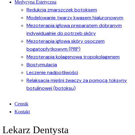
Medycyna Estetyczna
Redukcja zmarszczek botoksem
Modelowanie twarzy kwasem hialuronowym
Mezoterapia igłowa preparatem dobranym
indywidualnie do potrzeb skóry
Mezoterapia igłowa skóry osoczem
bogatopłytkowym (PRP)
Mezoterapia kolagenowa tropokolagenem
Biostymulacja
Leczenie nadpotliwości
Relaksacja mięśni żwaczy za pomocą toksyny
botulinowej (botoksu)
Cennik
Kontakt
Lekarz Dentysta