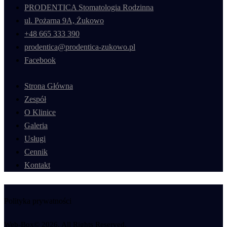
PRODENTICA Stomatologia Rodzinna
ul. Pożarna 9A, Żukowo
+48 665 333 390
prodentica@prodentica-zukowo.pl
Facebook
Strona Główna
Zespół
O Klinice
Galeria
Usługi
Cennik
Kontakt
Polityka prywatności
Web-Box© 2026. All Rights Reserved.