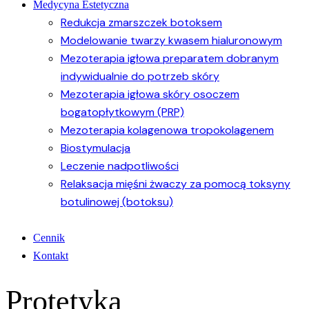
Medycyna Estetyczna
Redukcja zmarszczek botoksem
Modelowanie twarzy kwasem hialuronowym
Mezoterapia igłowa preparatem dobranym
indywidualnie do potrzeb skóry
Mezoterapia igłowa skóry osoczem
bogatopłytkowym (PRP)
Mezoterapia kolagenowa tropokolagenem
Biostymulacja
Leczenie nadpotliwości
Relaksacja mięśni żwaczy za pomocą toksyny
botulinowej (botoksu)
Cennik
Kontakt
Protetyka