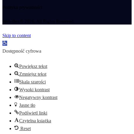
Polityka prywatności
Web-Box© 2026. All Rights Reserved.
Skip to content
Open toolbar
Dostępność cyfrowa
Powiększ tekst
Zmniejsz tekst
Skala szarości
Wysoki kontrast
Negatywny kontrast
Jasne tło
Podświetl linki
Czytelna książka
Reset