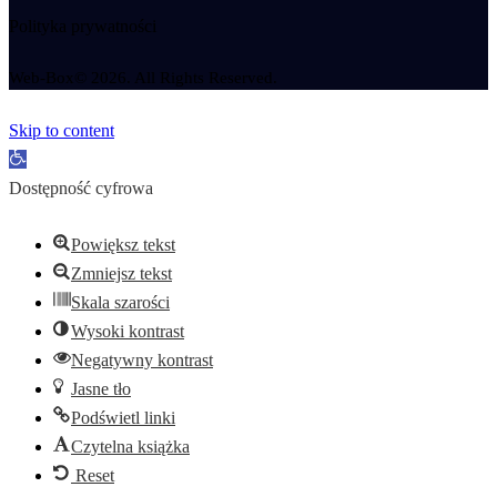
Polityka prywatności
Web-Box© 2026. All Rights Reserved.
Skip to content
Open toolbar
Dostępność cyfrowa
Powiększ tekst
Zmniejsz tekst
Skala szarości
Wysoki kontrast
Negatywny kontrast
Jasne tło
Podświetl linki
Czytelna książka
Reset