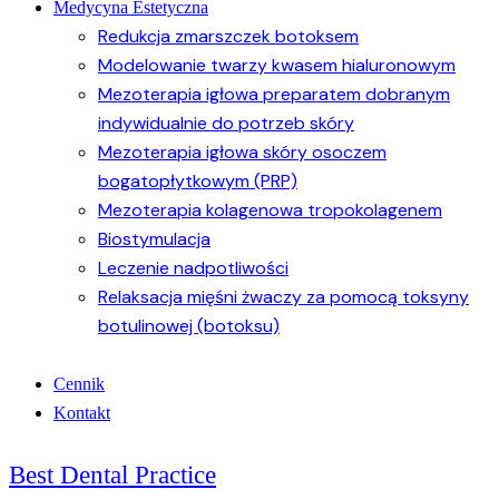
Medycyna Estetyczna
Redukcja zmarszczek botoksem
Modelowanie twarzy kwasem hialuronowym
Mezoterapia igłowa preparatem dobranym
indywidualnie do potrzeb skóry
Mezoterapia igłowa skóry osoczem
bogatopłytkowym (PRP)
Mezoterapia kolagenowa tropokolagenem
Biostymulacja
Leczenie nadpotliwości
Relaksacja mięśni żwaczy za pomocą toksyny
botulinowej (botoksu)
Cennik
Kontakt
Best Dental Practice