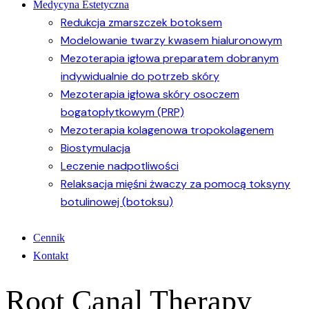
Medycyna Estetyczna
Redukcja zmarszczek botoksem
Modelowanie twarzy kwasem hialuronowym
Mezoterapia igłowa preparatem dobranym
indywidualnie do potrzeb skóry
Mezoterapia igłowa skóry osoczem
bogatopłytkowym (PRP)
Mezoterapia kolagenowa tropokolagenem
Biostymulacja
Leczenie nadpotliwości
Relaksacja mięśni żwaczy za pomocą toksyny
botulinowej (botoksu)
Cennik
Kontakt
Root Canal Therapy