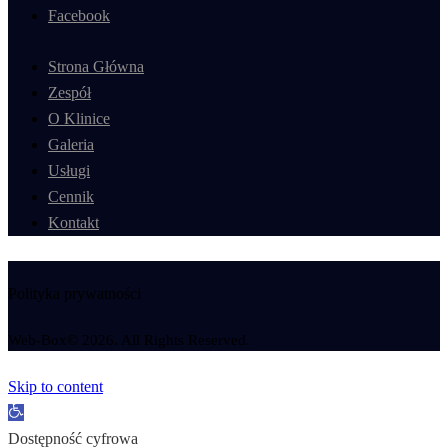
Facebook
Strona Główna
Zespół
O Klinice
Galeria
Usługi
Cennik
Kontakt
Polityka prywatności
Web-Box© 2026. All Rights Reserved.
Skip to content
Open toolbar
Dostępność cyfrowa