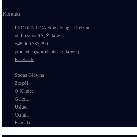
Kontakt
PRODENTICA Stomatologia Rodzinna
ul. Pożarna 9A, Żukowo
+48 665 333 390
prodentica@prodentica-zukowo.pl
Facebook
Strona Główna
Zespół
O Klinice
Galeria
Usługi
Cennik
Kontakt