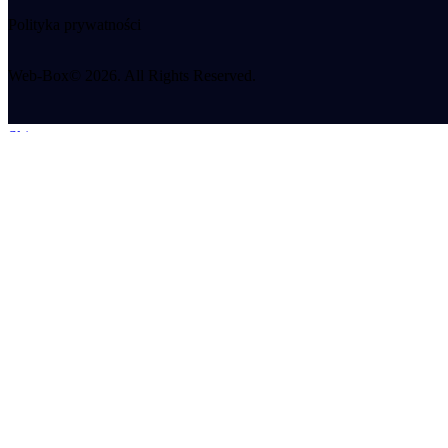
Polityka prywatności
Web-Box© 2026. All Rights Reserved.
Skip to content
Open toolbar
Dostępność cyfrowa
Powiększ tekst
Zmniejsz tekst
Skala szarości
Wysoki kontrast
Negatywny kontrast
Jasne tło
Podświetl linki
Czytelna książka
Reset