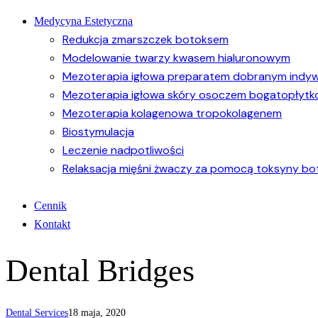
Medycyna Estetyczna
Redukcja zmarszczek botoksem
Modelowanie twarzy kwasem hialuronowym
Mezoterapia igłowa preparatem dobranym indywi
Mezoterapia igłowa skóry osoczem bogatopłyt
Mezoterapia kolagenowa tropokolagenem
Biostymulacja
Leczenie nadpotliwości
Relaksacja mięśni żwaczy za pomocą toksyny bot
Cennik
Kontakt
Dental Bridges
Dental Services
18 maja, 2020