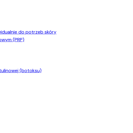
dualnie do potrzeb skóry
kowym (PRP)
ulinowej (botoksu)