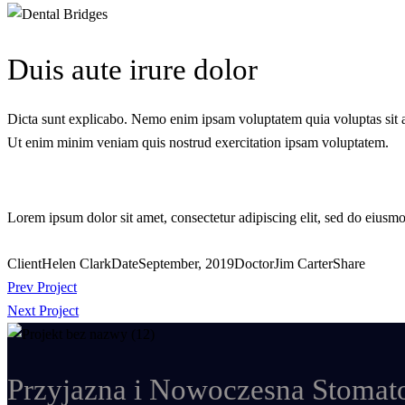
Duis aute irure dolor
Dicta sunt explicabo. Nemo enim ipsam voluptatem quia voluptas sit asp
Ut enim minim veniam quis nostrud exercitation ipsam voluptatem.
Lorem ipsum dolor sit amet, consectetur adipiscing elit, sed do eiusm
Client
Helen Clark
Date
September, 2019
Doctor
Jim Carter
Share
Nawigacja
Prev Project
Next Project
wpisu
Przyjazna i Nowoczesna Stomat