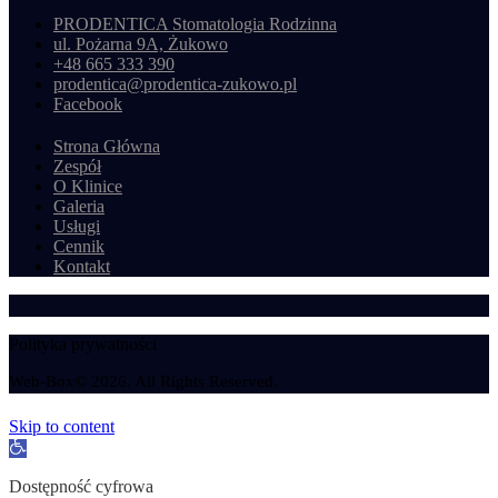
PRODENTICA Stomatologia Rodzinna
ul. Pożarna 9A, Żukowo
+48 665 333 390
prodentica@prodentica-zukowo.pl
Facebook
Strona Główna
Zespół
O Klinice
Galeria
Usługi
Cennik
Kontakt
Polityka prywatności
Web-Box© 2026. All Rights Reserved.
Skip to content
Open toolbar
Dostępność cyfrowa