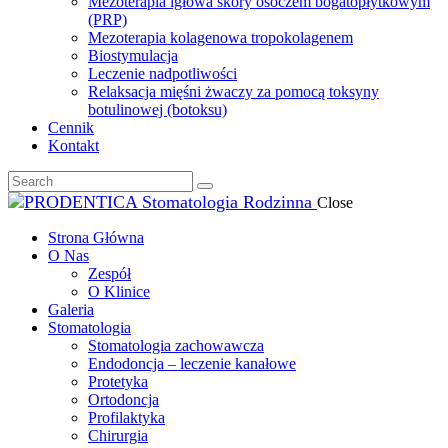
Mezoterapia igłowa skóry osoczem bogatopłytkowym
(PRP)
Mezoterapia kolagenowa tropokolagenem
Biostymulacja
Leczenie nadpotliwości
Relaksacja mięśni żwaczy za pomocą toksyny
botulinowej (botoksu)
Cennik
Kontakt
Close
Strona Główna
O Nas
Zespół
O Klinice
Galeria
Stomatologia
Stomatologia zachowawcza
Endodoncja – leczenie kanałowe
Protetyka
Ortodoncja
Profilaktyka
Chirurgia