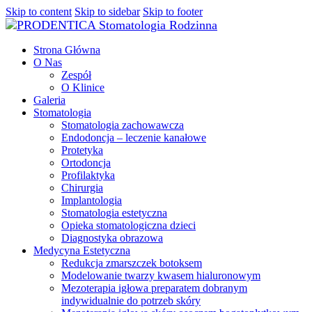
Skip to content
Skip to sidebar
Skip to footer
Strona Główna
O Nas
Zespół
O Klinice
Galeria
Stomatologia
Stomatologia zachowawcza
Endodoncja – leczenie kanałowe
Protetyka
Ortodoncja
Profilaktyka
Chirurgia
Implantologia
Stomatologia estetyczna
Opieka stomatologiczna dzieci
Diagnostyka obrazowa
Medycyna Estetyczna
Redukcja zmarszczek botoksem
Modelowanie twarzy kwasem hialuronowym
Mezoterapia igłowa preparatem dobranym
indywidualnie do potrzeb skóry