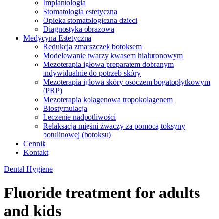
Implantologia
Stomatologia estetyczna
Opieka stomatologiczna dzieci
Diagnostyka obrazowa
Medycyna Estetyczna
Redukcja zmarszczek botoksem
Modelowanie twarzy kwasem hialuronowym
Mezoterapia igłowa preparatem dobranym
indywidualnie do potrzeb skóry
Mezoterapia igłowa skóry osoczem bogatopłytkowym
(PRP)
Mezoterapia kolagenowa tropokolagenem
Biostymulacja
Leczenie nadpotliwości
Relaksacja mięśni żwaczy za pomocą toksyny
botulinowej (botoksu)
Cennik
Kontakt
Dental Hygiene
Fluoride treatment for adults
and kids