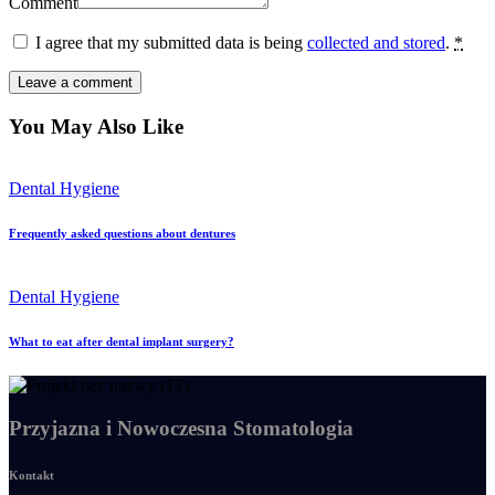
Comment
I agree that my submitted data is being
collected and stored
.
*
You May Also Like
Dental Hygiene
Frequently asked questions about dentures
Dental Hygiene
What to eat after dental implant surgery?
Przyjazna i Nowoczesna Stomatologia
Kontakt