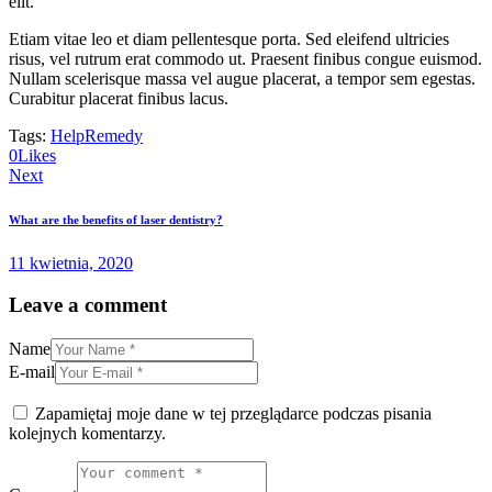
elit.
Etiam vitae leo et diam pellentesque porta. Sed eleifend ultricies
risus, vel rutrum erat commodo ut. Praesent finibus congue euismod.
Nullam scelerisque massa vel augue placerat, a tempor sem egestas.
Curabitur placerat finibus lacus.
Tags:
Help
Remedy
0
Likes
Nawigacja
Next
wpisu
What are the benefits of laser dentistry?
11 kwietnia, 2020
Leave a comment
Name
E-mail
Zapamiętaj moje dane w tej przeglądarce podczas pisania
kolejnych komentarzy.