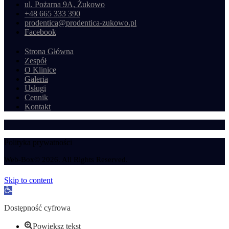
ul. Pożarna 9A, Żukowo
+48 665 333 390
prodentica@prodentica-zukowo.pl
Facebook
Strona Główna
Zespół
O Klinice
Galeria
Usługi
Cennik
Kontakt
Polityka prywatności
Web-Box© 2026. All Rights Reserved.
Skip to content
Open toolbar
Dostępność cyfrowa
Powiększ tekst