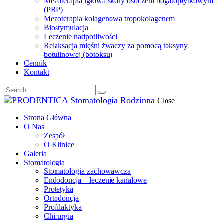
Mezoterapia igłowa skóry osoczem bogatopłytkowym
(PRP)
Mezoterapia kolagenowa tropokolagenem
Biostymulacja
Leczenie nadpotliwości
Relaksacja mięśni żwaczy za pomocą toksyny
botulinowej (botoksu)
Cennik
Kontakt
Close
Strona Główna
O Nas
Zespół
O Klinice
Galeria
Stomatologia
Stomatologia zachowawcza
Endodoncja – leczenie kanałowe
Protetyka
Ortodoncja
Profilaktyka
Chirurgia