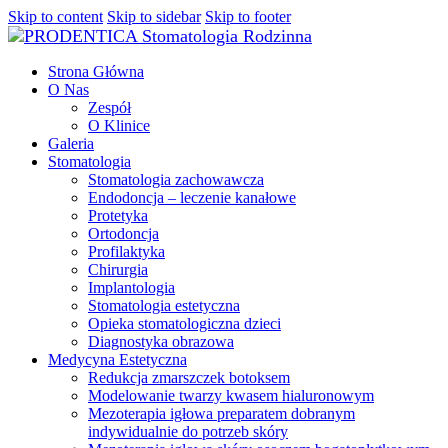
Skip to content
Skip to sidebar
Skip to footer
Strona Główna
O Nas
Zespół
O Klinice
Galeria
Stomatologia
Stomatologia zachowawcza
Endodoncja – leczenie kanałowe
Protetyka
Ortodoncja
Profilaktyka
Chirurgia
Implantologia
Stomatologia estetyczna
Opieka stomatologiczna dzieci
Diagnostyka obrazowa
Medycyna Estetyczna
Redukcja zmarszczek botoksem
Modelowanie twarzy kwasem hialuronowym
Mezoterapia igłowa preparatem dobranym
indywidualnie do potrzeb skóry