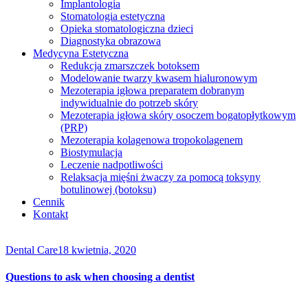
Implantologia
Stomatologia estetyczna
Opieka stomatologiczna dzieci
Diagnostyka obrazowa
Medycyna Estetyczna
Redukcja zmarszczek botoksem
Modelowanie twarzy kwasem hialuronowym
Mezoterapia igłowa preparatem dobranym
indywidualnie do potrzeb skóry
Mezoterapia igłowa skóry osoczem bogatopłytkowym
(PRP)
Mezoterapia kolagenowa tropokolagenem
Biostymulacja
Leczenie nadpotliwości
Relaksacja mięśni żwaczy za pomocą toksyny
botulinowej (botoksu)
Cennik
Kontakt
Dental Care
18 kwietnia, 2020
Questions to ask when choosing a dentist